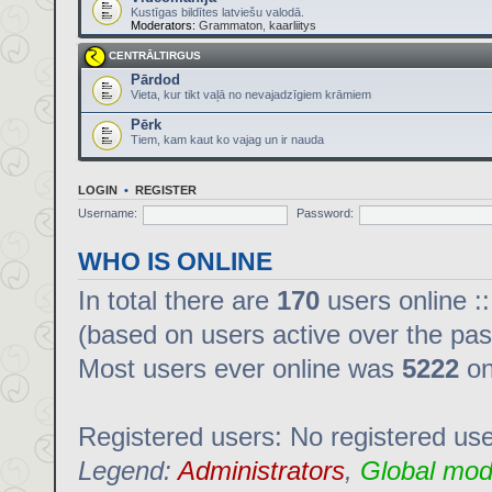
Kustīgas bildītes latviešu valodā.
Moderators:
Grammaton
,
kaarliitys
CENTRĀLTIRGUS
Pārdod
Vieta, kur tikt vaļā no nevajadzīgiem krāmiem
Pērk
Tiem, kam kaut ko vajag un ir nauda
LOGIN
•
REGISTER
Username:
Password:
WHO IS ONLINE
In total there are
170
users online :
(based on users active over the pas
Most users ever online was
5222
on
Registered users: No registered us
Legend:
Administrators
,
Global mod