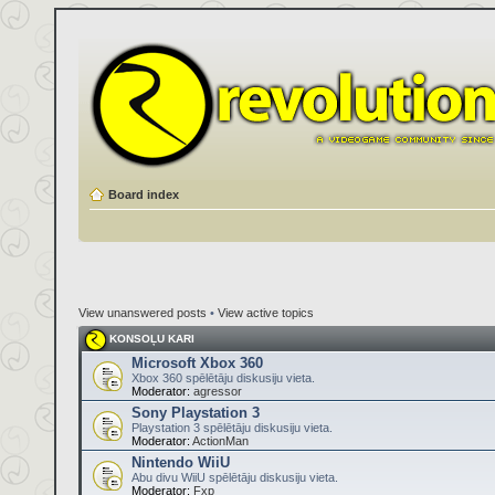
Board index
View unanswered posts
•
View active topics
KONSOĻU KARI
Microsoft Xbox 360
Xbox 360 spēlētāju diskusiju vieta.
Moderator:
agressor
Sony Playstation 3
Playstation 3 spēlētāju diskusiju vieta.
Moderator:
ActionMan
Nintendo WiiU
Abu divu WiiU spēlētāju diskusiju vieta.
Moderator:
Fxp