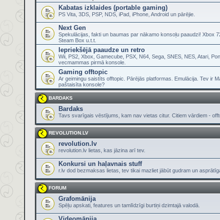
Kabatas izklaides (portable gaming)
PS Vita, 3DS, PSP, NDS, iPad, iPhone, Android un pārējie.
Next Gen
Spekulācijas, fakti un baumas par nākamo konsoļu paaudzi! Xbox 72
Steam Box u.t.t.
Iepriekšējā paaudze un retro
Wii, PS2, Xbox, Gamecube, PSX, N64, Sega, SNES, NES, Atari, Pon
vecmammas pirmā konsole.
Gaming offtopic
Ar geimingu saistīts offtopic. Pārējās platformas. Emulācija. Tev ir 
paštaisīta konsole?
BARDAKS
Bardaks
Tavs svarīgais vēstījums, kam nav vietas citur. Citiem vārdiem - offt
REVOLUTION.LV
revolution.lv
revolution.lv lietas, kas jāzina arī tev.
Konkursi un haļavnais stuff
r.lv dod bezmaksas lietas, tev tikai mazliet jābūt gudram un asprātī
FORUM
Grafomānija
Spēļu apskati, features un tamlīdzīgi burtiņi dzimtajā valodā.
Videomānija