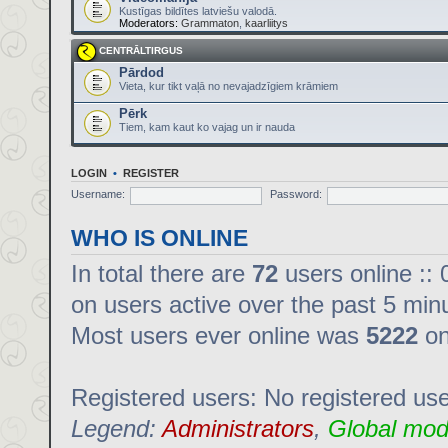
Kustīgas bildītes latviešu valodā.
Moderators:
Grammaton
,
kaarliitys
CENTRĀLTIRGUS
Pārdod
Vieta, kur tikt vaļā no nevajadzīgiem krāmiem
Pērk
Tiem, kam kaut ko vajag un ir nauda
LOGIN
•
REGISTER
Username:
Password:
WHO IS ONLINE
In total there are
72
users online :: 
on users active over the past 5 min
Most users ever online was
5222
on
Registered users: No registered us
Legend:
Administrators
,
Global mod