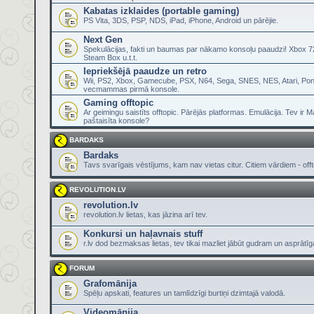
Kabatas izklaides (portable gaming)
PS Vita, 3DS, PSP, NDS, iPad, iPhone, Android un pārējie.
Next Gen
Spekulācijas, fakti un baumas par nākamo konsoļu paaudzi! Xbox 72
Steam Box u.t.t.
Iepriekšējā paaudze un retro
Wii, PS2, Xbox, Gamecube, PSX, N64, Sega, SNES, NES, Atari, Pon
vecmammas pirmā konsole.
Gaming offtopic
Ar geimingu saistīts offtopic. Pārējās platformas. Emulācija. Tev ir 
paštaisīta konsole?
BARDAKS
Bardaks
Tavs svarīgais vēstījums, kam nav vietas citur. Citiem vārdiem - offt
REVOLUTION.LV
revolution.lv
revolution.lv lietas, kas jāzina arī tev.
Konkursi un haļavnais stuff
r.lv dod bezmaksas lietas, tev tikai mazliet jābūt gudram un asprātī
FORUM
Grafomānija
Spēļu apskati, features un tamlīdzīgi burtiņi dzimtajā valodā.
Videomānija