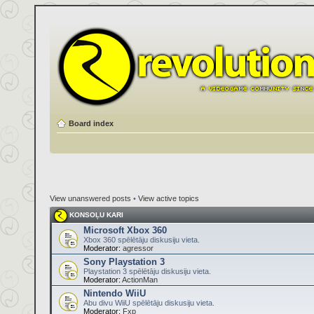
Board index
View unanswered posts
•
View active topics
KONSOĻU KARI
Microsoft Xbox 360
Xbox 360 spēlētāju diskusiju vieta.
Moderator:
agressor
Sony Playstation 3
Playstation 3 spēlētāju diskusiju vieta.
Moderator:
ActionMan
Nintendo WiiU
Abu divu WiiU spēlētāju diskusiju vieta.
Moderator:
Fxp