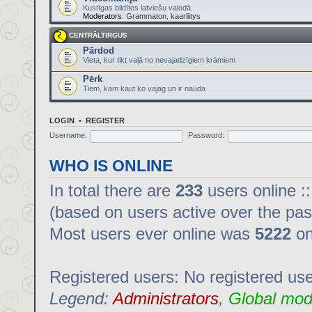
Kustīgas bildītes latviešu valodā.
Moderators:
Grammaton
,
kaarliitys
CENTRĀLTIRGUS
Pārdod
Vieta, kur tikt vaļā no nevajadzīgiem krāmiem
Pērk
Tiem, kam kaut ko vajag un ir nauda
LOGIN
•
REGISTER
Username:
Password:
WHO IS ONLINE
In total there are
233
users online :
(based on users active over the pas
Most users ever online was
5222
on
Registered users: No registered us
Legend:
Administrators
,
Global mod