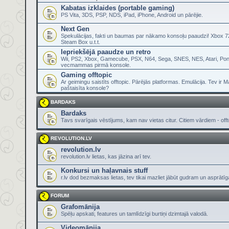
Kabatas izklaides (portable gaming)
PS Vita, 3DS, PSP, NDS, iPad, iPhone, Android un pārējie.
Next Gen
Spekulācijas, fakti un baumas par nākamo konsoļu paaudzi! Xbox 72
Steam Box u.t.t.
Iepriekšējā paaudze un retro
Wii, PS2, Xbox, Gamecube, PSX, N64, Sega, SNES, NES, Atari, Pon
vecmammas pirmā konsole.
Gaming offtopic
Ar geimingu saistīts offtopic. Pārējās platformas. Emulācija. Tev ir 
paštaisīta konsole?
BARDAKS
Bardaks
Tavs svarīgais vēstījums, kam nav vietas citur. Citiem vārdiem - offt
REVOLUTION.LV
revolution.lv
revolution.lv lietas, kas jāzina arī tev.
Konkursi un haļavnais stuff
r.lv dod bezmaksas lietas, tev tikai mazliet jābūt gudram un asprātī
FORUM
Grafomānija
Spēļu apskati, features un tamlīdzīgi burtiņi dzimtajā valodā.
Videomānija