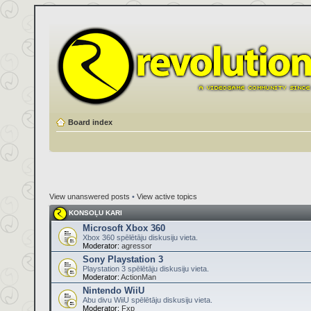
Board index
View unanswered posts
•
View active topics
KONSOĻU KARI
Microsoft Xbox 360
Xbox 360 spēlētāju diskusiju vieta.
Moderator:
agressor
Sony Playstation 3
Playstation 3 spēlētāju diskusiju vieta.
Moderator:
ActionMan
Nintendo WiiU
Abu divu WiiU spēlētāju diskusiju vieta.
Moderator:
Fxp