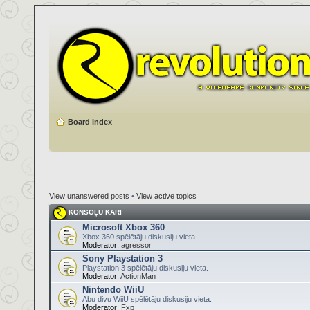
Board index
View unanswered posts
•
View active topics
KONSOĻU KARI
Microsoft Xbox 360
Xbox 360 spēlētāju diskusiju vieta.
Moderator:
agressor
Sony Playstation 3
Playstation 3 spēlētāju diskusiju vieta.
Moderator:
ActionMan
Nintendo WiiU
Abu divu WiiU spēlētāju diskusiju vieta.
Moderator:
Fxp