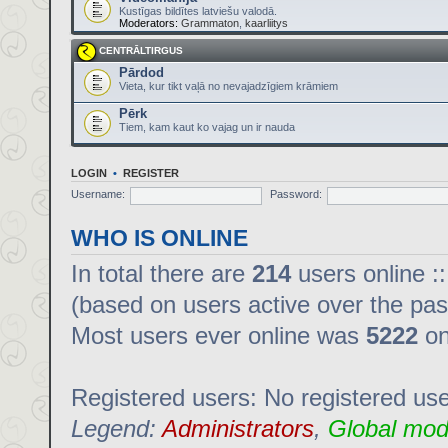
Kustīgas bildītes latviešu valodā.
Moderators:
Grammaton
,
kaarliitys
CENTRĀLTIRGUS
Pārdod
Vieta, kur tikt vaļā no nevajadzīgiem krāmiem
Pērk
Tiem, kam kaut ko vajag un ir nauda
LOGIN
•
REGISTER
Username:
Password:
WHO IS ONLINE
In total there are
214
users online :
(based on users active over the pas
Most users ever online was
5222
on
Registered users: No registered us
Legend:
Administrators
,
Global mod