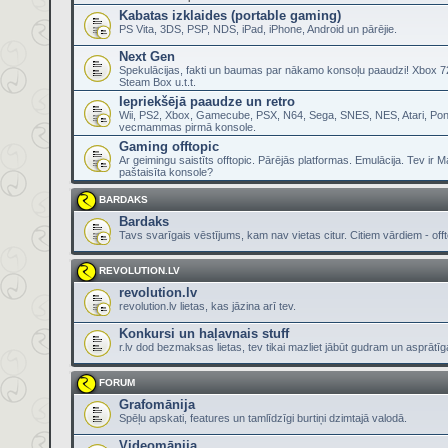
Kabatas izklaides (portable gaming)
PS Vita, 3DS, PSP, NDS, iPad, iPhone, Android un pārējie.
Next Gen
Spekulācijas, fakti un baumas par nākamo konsoļu paaudzi! Xbox 72
Steam Box u.t.t.
Iepriekšējā paaudze un retro
Wii, PS2, Xbox, Gamecube, PSX, N64, Sega, SNES, NES, Atari, Pon
vecmammas pirmā konsole.
Gaming offtopic
Ar geimingu saistīts offtopic. Pārējās platformas. Emulācija. Tev ir 
paštaisīta konsole?
BARDAKS
Bardaks
Tavs svarīgais vēstījums, kam nav vietas citur. Citiem vārdiem - offt
REVOLUTION.LV
revolution.lv
revolution.lv lietas, kas jāzina arī tev.
Konkursi un haļavnais stuff
r.lv dod bezmaksas lietas, tev tikai mazliet jābūt gudram un asprātī
FORUM
Grafomānija
Spēļu apskati, features un tamlīdzīgi burtiņi dzimtajā valodā.
Videomānija