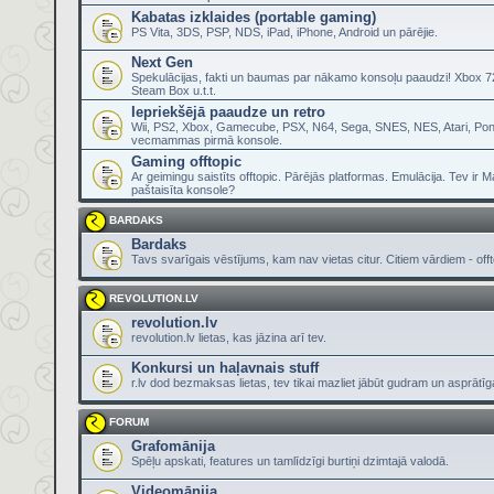
Kabatas izklaides (portable gaming)
PS Vita, 3DS, PSP, NDS, iPad, iPhone, Android un pārējie.
Next Gen
Spekulācijas, fakti un baumas par nākamo konsoļu paaudzi! Xbox 72
Steam Box u.t.t.
Iepriekšējā paaudze un retro
Wii, PS2, Xbox, Gamecube, PSX, N64, Sega, SNES, NES, Atari, Pon
vecmammas pirmā konsole.
Gaming offtopic
Ar geimingu saistīts offtopic. Pārējās platformas. Emulācija. Tev ir 
paštaisīta konsole?
BARDAKS
Bardaks
Tavs svarīgais vēstījums, kam nav vietas citur. Citiem vārdiem - offt
REVOLUTION.LV
revolution.lv
revolution.lv lietas, kas jāzina arī tev.
Konkursi un haļavnais stuff
r.lv dod bezmaksas lietas, tev tikai mazliet jābūt gudram un asprātī
FORUM
Grafomānija
Spēļu apskati, features un tamlīdzīgi burtiņi dzimtajā valodā.
Videomānija