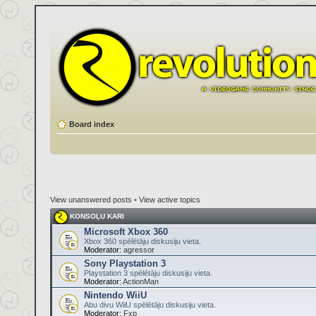
Board index
View unanswered posts
•
View active topics
KONSOĻU KARI
Microsoft Xbox 360
Xbox 360 spēlētāju diskusiju vieta.
Moderator:
agressor
Sony Playstation 3
Playstation 3 spēlētāju diskusiju vieta.
Moderator:
ActionMan
Nintendo WiiU
Abu divu WiiU spēlētāju diskusiju vieta.
Moderator:
Fxp