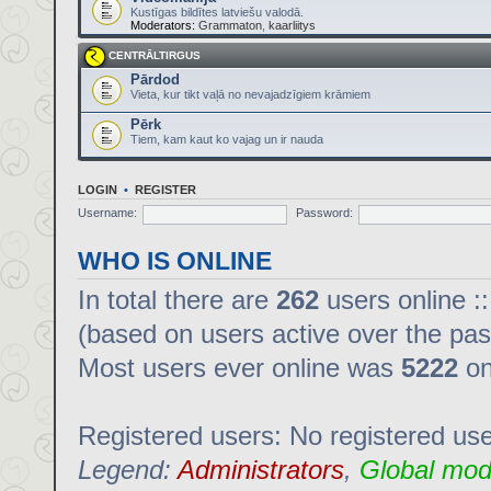
Kustīgas bildītes latviešu valodā.
Moderators:
Grammaton
,
kaarliitys
CENTRĀLTIRGUS
Pārdod
Vieta, kur tikt vaļā no nevajadzīgiem krāmiem
Pērk
Tiem, kam kaut ko vajag un ir nauda
LOGIN
•
REGISTER
Username:
Password:
WHO IS ONLINE
In total there are
262
users online :
(based on users active over the pas
Most users ever online was
5222
on
Registered users: No registered us
Legend:
Administrators
,
Global mod