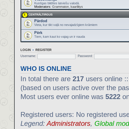
Kustīgas bildītes latviešu valodā.
Moderators:
Grammaton
,
kaarliitys
CENTRĀLTIRGUS
Pārdod
Vieta, kur tikt vaļā no nevajadzīgiem krāmiem
Pērk
Tiem, kam kaut ko vajag un ir nauda
LOGIN
•
REGISTER
Username:
Password:
WHO IS ONLINE
In total there are
217
users online :
(based on users active over the pas
Most users ever online was
5222
on
Registered users: No registered us
Legend:
Administrators
,
Global mod