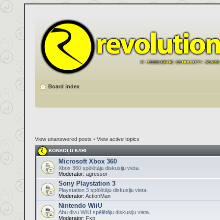
Board index
View unanswered posts
•
View active topics
KONSOĻU KARI
Microsoft Xbox 360
Xbox 360 spēlētāju diskusiju vieta.
Moderator:
agressor
Sony Playstation 3
Playstation 3 spēlētāju diskusiju vieta.
Moderator:
ActionMan
Nintendo WiiU
Abu divu WiiU spēlētāju diskusiju vieta.
Moderator:
Fxp