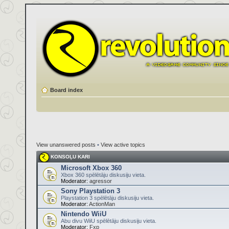
Board index
View unanswered posts
•
View active topics
KONSOĻU KARI
Microsoft Xbox 360
Xbox 360 spēlētāju diskusiju vieta.
Moderator:
agressor
Sony Playstation 3
Playstation 3 spēlētāju diskusiju vieta.
Moderator:
ActionMan
Nintendo WiiU
Abu divu WiiU spēlētāju diskusiju vieta.
Moderator:
Fxp