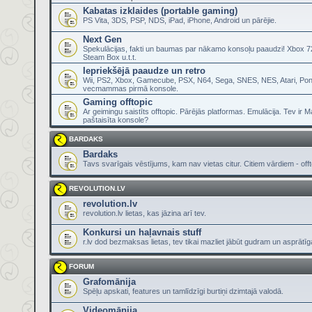
Kabatas izklaides (portable gaming)
PS Vita, 3DS, PSP, NDS, iPad, iPhone, Android un pārējie.
Next Gen
Spekulācijas, fakti un baumas par nākamo konsoļu paaudzi! Xbox 72
Steam Box u.t.t.
Iepriekšējā paaudze un retro
Wii, PS2, Xbox, Gamecube, PSX, N64, Sega, SNES, NES, Atari, Pon
vecmammas pirmā konsole.
Gaming offtopic
Ar geimingu saistīts offtopic. Pārējās platformas. Emulācija. Tev ir 
paštaisīta konsole?
BARDAKS
Bardaks
Tavs svarīgais vēstījums, kam nav vietas citur. Citiem vārdiem - offt
REVOLUTION.LV
revolution.lv
revolution.lv lietas, kas jāzina arī tev.
Konkursi un haļavnais stuff
r.lv dod bezmaksas lietas, tev tikai mazliet jābūt gudram un asprātī
FORUM
Grafomānija
Spēļu apskati, features un tamlīdzīgi burtiņi dzimtajā valodā.
Videomānija