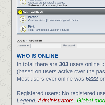
Kustīgas bildītes latviešu valodā.
Moderators:
Grammaton
,
kaarliitys
CENTRĀLTIRGUS
Pārdod
Vieta, kur tikt vaļā no nevajadzīgiem krāmiem
Pērk
Tiem, kam kaut ko vajag un ir nauda
LOGIN
•
REGISTER
Username:
Password:
WHO IS ONLINE
In total there are
303
users online :
(based on users active over the pas
Most users ever online was
5222
on
Registered users: No registered us
Legend:
Administrators
,
Global mod