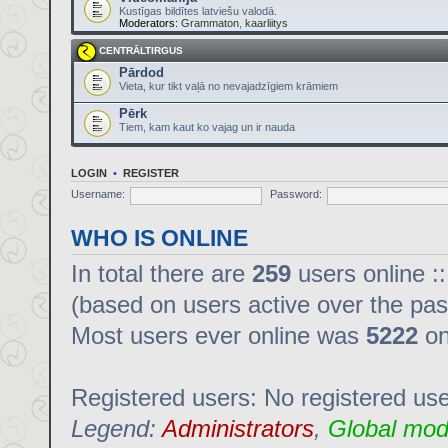
Kustīgas bildītes latviešu valodā.
Moderators:
Grammaton
,
kaarliitys
CENTRĀLTIRGUS
Pārdod
Vieta, kur tikt vaļā no nevajadzīgiem krāmiem
Pērk
Tiem, kam kaut ko vajag un ir nauda
LOGIN
•
REGISTER
Username:
Password:
WHO IS ONLINE
In total there are
259
users online :
(based on users active over the pas
Most users ever online was
5222
on
Registered users: No registered us
Legend:
Administrators
,
Global mod