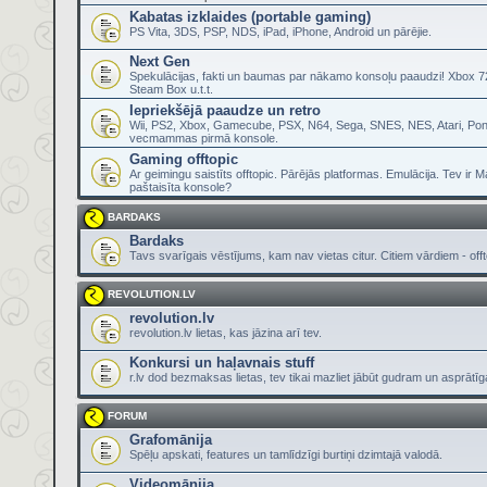
Kabatas izklaides (portable gaming)
PS Vita, 3DS, PSP, NDS, iPad, iPhone, Android un pārējie.
Next Gen
Spekulācijas, fakti un baumas par nākamo konsoļu paaudzi! Xbox 72
Steam Box u.t.t.
Iepriekšējā paaudze un retro
Wii, PS2, Xbox, Gamecube, PSX, N64, Sega, SNES, NES, Atari, Pon
vecmammas pirmā konsole.
Gaming offtopic
Ar geimingu saistīts offtopic. Pārējās platformas. Emulācija. Tev ir 
paštaisīta konsole?
BARDAKS
Bardaks
Tavs svarīgais vēstījums, kam nav vietas citur. Citiem vārdiem - offt
REVOLUTION.LV
revolution.lv
revolution.lv lietas, kas jāzina arī tev.
Konkursi un haļavnais stuff
r.lv dod bezmaksas lietas, tev tikai mazliet jābūt gudram un asprātī
FORUM
Grafomānija
Spēļu apskati, features un tamlīdzīgi burtiņi dzimtajā valodā.
Videomānija