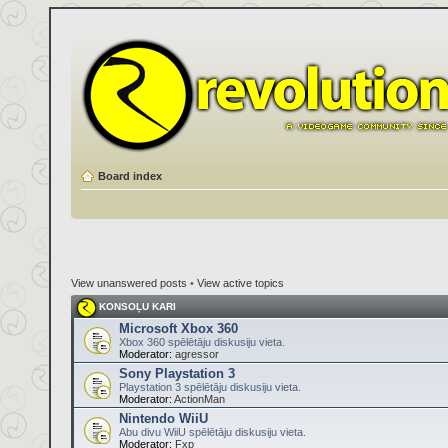
Board index
View unanswered posts
•
View active topics
KONSOĻU KARI
Microsoft Xbox 360
Xbox 360 spēlētāju diskusiju vieta.
Moderator:
agressor
Sony Playstation 3
Playstation 3 spēlētāju diskusiju vieta.
Moderator:
ActionMan
Nintendo WiiU
Abu divu WiiU spēlētāju diskusiju vieta.
Moderator:
Fxp