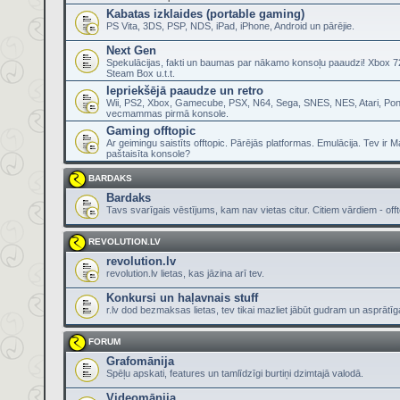
Kabatas izklaides (portable gaming)
PS Vita, 3DS, PSP, NDS, iPad, iPhone, Android un pārējie.
Next Gen
Spekulācijas, fakti un baumas par nākamo konsoļu paaudzi! Xbox 72
Steam Box u.t.t.
Iepriekšējā paaudze un retro
Wii, PS2, Xbox, Gamecube, PSX, N64, Sega, SNES, NES, Atari, Pon
vecmammas pirmā konsole.
Gaming offtopic
Ar geimingu saistīts offtopic. Pārējās platformas. Emulācija. Tev ir 
paštaisīta konsole?
BARDAKS
Bardaks
Tavs svarīgais vēstījums, kam nav vietas citur. Citiem vārdiem - offt
REVOLUTION.LV
revolution.lv
revolution.lv lietas, kas jāzina arī tev.
Konkursi un haļavnais stuff
r.lv dod bezmaksas lietas, tev tikai mazliet jābūt gudram un asprātī
FORUM
Grafomānija
Spēļu apskati, features un tamlīdzīgi burtiņi dzimtajā valodā.
Videomānija