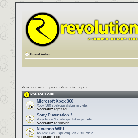
Board index
View unanswered posts
•
View active topics
KONSOĻU KARI
Microsoft Xbox 360
Xbox 360 spēlētāju diskusiju vieta.
Moderator:
agressor
Sony Playstation 3
Playstation 3 spēlētāju diskusiju vieta.
Moderator:
ActionMan
Nintendo WiiU
Abu divu WiiU spēlētāju diskusiju vieta.
Moderator:
Fxp