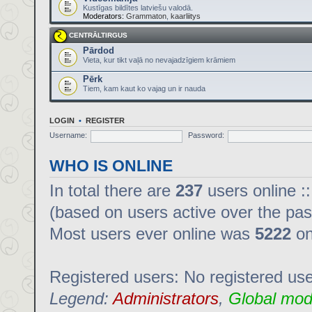
Kustīgas bildītes latviešu valodā.
Moderators:
Grammaton
,
kaarliitys
CENTRĀLTIRGUS
Pārdod
Vieta, kur tikt vaļā no nevajadzīgiem krāmiem
Pērk
Tiem, kam kaut ko vajag un ir nauda
LOGIN
•
REGISTER
Username:
Password:
WHO IS ONLINE
In total there are
237
users online :
(based on users active over the pas
Most users ever online was
5222
on
Registered users: No registered us
Legend:
Administrators
,
Global mod