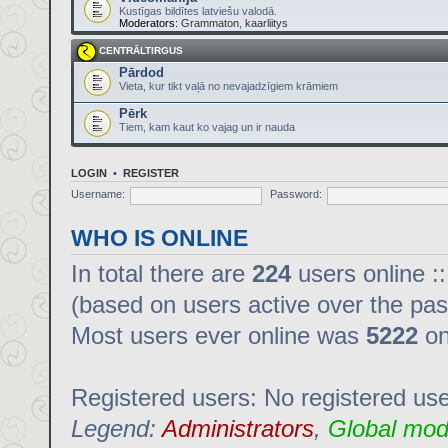
Kustīgas bildītes latviešu valodā.
Moderators:
Grammaton
,
kaarliitys
CENTRĀLTIRGUS
Pārdod
Vieta, kur tikt vaļā no nevajadzīgiem krāmiem
Pērk
Tiem, kam kaut ko vajag un ir nauda
LOGIN
•
REGISTER
Username:
Password:
WHO IS ONLINE
In total there are
224
users online :
(based on users active over the pas
Most users ever online was
5222
on
Registered users: No registered us
Legend:
Administrators
,
Global mod