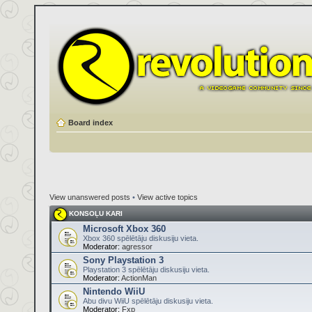
Board index
View unanswered posts
•
View active topics
KONSOĻU KARI
Microsoft Xbox 360
Xbox 360 spēlētāju diskusiju vieta.
Moderator:
agressor
Sony Playstation 3
Playstation 3 spēlētāju diskusiju vieta.
Moderator:
ActionMan
Nintendo WiiU
Abu divu WiiU spēlētāju diskusiju vieta.
Moderator:
Fxp