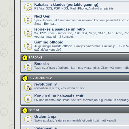
Kabatas izklaides (portable gaming)
PS Vita, 3DS, PSP, NDS, iPad, iPhone, Android un pārējie.
Next Gen
Spekulācijas, fakti un baumas par nākamo konsoļu paaudzi! Xbox 72
Steam Box u.t.t.
Iepriekšējā paaudze un retro
Wii, PS2, Xbox, Gamecube, PSX, N64, Sega, SNES, NES, Atari, Pon
vecmammas pirmā konsole.
Gaming offtopic
Ar geimingu saistīts offtopic. Pārējās platformas. Emulācija. Tev ir 
paštaisīta konsole?
BARDAKS
Bardaks
Tavs svarīgais vēstījums, kam nav vietas citur. Citiem vārdiem - offt
REVOLUTION.LV
revolution.lv
revolution.lv lietas, kas jāzina arī tev.
Konkursi un haļavnais stuff
r.lv dod bezmaksas lietas, tev tikai mazliet jābūt gudram un asprātī
FORUM
Grafomānija
Spēļu apskati, features un tamlīdzīgi burtiņi dzimtajā valodā.
Videomānija