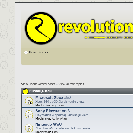
Board index
View unanswered posts
•
View active topics
KONSOĻU KARI
Microsoft Xbox 360
Xbox 360 spēlētāju diskusiju vieta.
Moderator:
agressor
Sony Playstation 3
Playstation 3 spēlētāju diskusiju vieta.
Moderator:
ActionMan
Nintendo WiiU
Abu divu WiiU spēlētāju diskusiju vieta.
Moderator:
Fxp