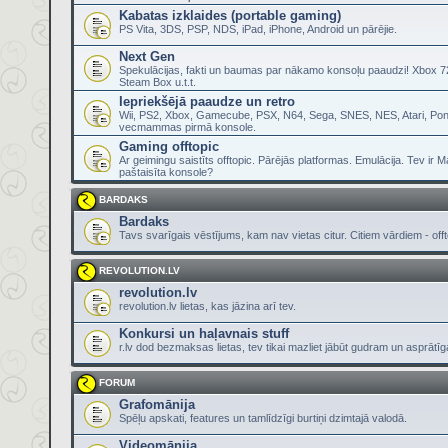
Kabatas izklaides (portable gaming)
PS Vita, 3DS, PSP, NDS, iPad, iPhone, Android un pārējie.
Next Gen
Spekulācijas, fakti un baumas par nākamo konsoļu paaudzi! Xbox 72
Steam Box u.t.t.
Iepriekšējā paaudze un retro
Wii, PS2, Xbox, Gamecube, PSX, N64, Sega, SNES, NES, Atari, Pon
vecmammas pirmā konsole.
Gaming offtopic
Ar geimingu saistīts offtopic. Pārējās platformas. Emulācija. Tev ir 
paštaisīta konsole?
BARDAKS
Bardaks
Tavs svarīgais vēstījums, kam nav vietas citur. Citiem vārdiem - offt
REVOLUTION.LV
revolution.lv
revolution.lv lietas, kas jāzina arī tev.
Konkursi un haļavnais stuff
r.lv dod bezmaksas lietas, tev tikai mazliet jābūt gudram un asprātī
FORUM
Grafomānija
Spēļu apskati, features un tamlīdzīgi burtiņi dzimtajā valodā.
Videomānija