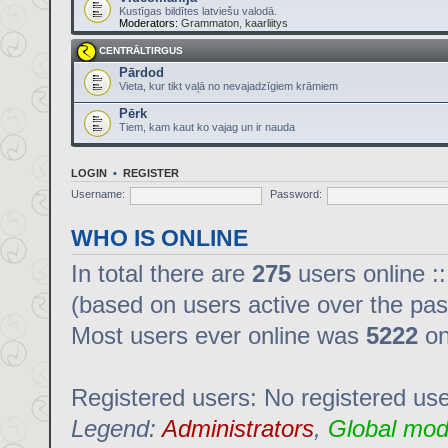
Kustīgas bildītes latviešu valodā.
Moderators:
Grammaton
,
kaarliitys
CENTRĀLTIRGUS
Pārdod
Vieta, kur tikt vaļā no nevajadzīgiem krāmiem
Pērk
Tiem, kam kaut ko vajag un ir nauda
LOGIN
•
REGISTER
Username:
Password:
WHO IS ONLINE
In total there are
275
users online :
(based on users active over the pas
Most users ever online was
5222
on
Registered users: No registered us
Legend:
Administrators
,
Global mod