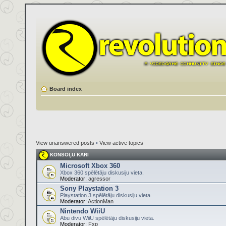
Board index
View unanswered posts
•
View active topics
KONSOĻU KARI
Microsoft Xbox 360
Xbox 360 spēlētāju diskusiju vieta.
Moderator:
agressor
Sony Playstation 3
Playstation 3 spēlētāju diskusiju vieta.
Moderator:
ActionMan
Nintendo WiiU
Abu divu WiiU spēlētāju diskusiju vieta.
Moderator:
Fxp