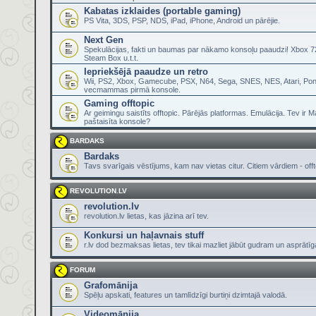
Kabatas izklaides (portable gaming)
PS Vita, 3DS, PSP, NDS, iPad, iPhone, Android un pārējie.
Next Gen
Spekulācijas, fakti un baumas par nākamo konsoļu paaudzi! Xbox 72
Steam Box u.t.t.
Iepriekšējā paaudze un retro
Wii, PS2, Xbox, Gamecube, PSX, N64, Sega, SNES, NES, Atari, Pon
vecmammas pirmā konsole.
Gaming offtopic
Ar geimingu saistīts offtopic. Pārējās platformas. Emulācija. Tev ir 
paštaisīta konsole?
BARDAKS
Bardaks
Tavs svarīgais vēstījums, kam nav vietas citur. Citiem vārdiem - offt
REVOLUTION.LV
revolution.lv
revolution.lv lietas, kas jāzina arī tev.
Konkursi un haļavnais stuff
r.lv dod bezmaksas lietas, tev tikai mazliet jābūt gudram un asprātī
FORUM
Grafomānija
Spēļu apskati, features un tamlīdzīgi burtiņi dzimtajā valodā.
Videomānija