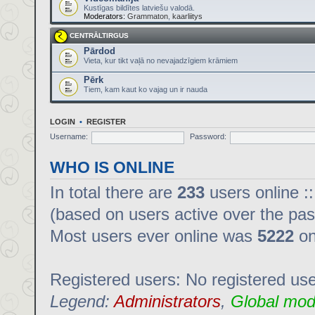
Kustīgas bildītes latviešu valodā.
Moderators:
Grammaton
,
kaarliitys
CENTRĀLTIRGUS
Pārdod
Vieta, kur tikt vaļā no nevajadzīgiem krāmiem
Pērk
Tiem, kam kaut ko vajag un ir nauda
LOGIN
•
REGISTER
Username:
Password:
WHO IS ONLINE
In total there are
233
users online :
(based on users active over the pas
Most users ever online was
5222
on
Registered users: No registered us
Legend:
Administrators
,
Global mod