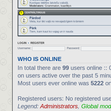
Kustīgas bildītes latviešu valodā.
Moderators:
Grammaton
,
kaarliitys
CENTRĀLTIRGUS
Pārdod
Vieta, kur tikt vaļā no nevajadzīgiem krāmiem
Pērk
Tiem, kam kaut ko vajag un ir nauda
LOGIN
•
REGISTER
Username:
Password:
WHO IS ONLINE
In total there are
99
users online :: 
on users active over the past 5 min
Most users ever online was
5222
on
Registered users: No registered us
Legend:
Administrators
,
Global mod