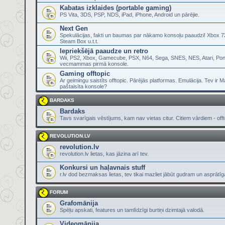
Kabatas izklaides (portable gaming)
PS Vita, 3DS, PSP, NDS, iPad, iPhone, Android un pārējie.
Next Gen
Spekulācijas, fakti un baumas par nākamo konsoļu paaudzi! Xbox 72
Steam Box u.t.t.
Iepriekšējā paaudze un retro
Wii, PS2, Xbox, Gamecube, PSX, N64, Sega, SNES, NES, Atari, Pon
vecmammas pirmā konsole.
Gaming offtopic
Ar geimingu saistīts offtopic. Pārējās platformas. Emulācija. Tev ir 
paštaisīta konsole?
BARDAKS
Bardaks
Tavs svarīgais vēstījums, kam nav vietas citur. Citiem vārdiem - offt
REVOLUTION.LV
revolution.lv
revolution.lv lietas, kas jāzina arī tev.
Konkursi un haļavnais stuff
r.lv dod bezmaksas lietas, tev tikai mazliet jābūt gudram un asprātī
FORUM
Grafomānija
Spēļu apskati, features un tamlīdzīgi burtiņi dzimtajā valodā.
Videomānija