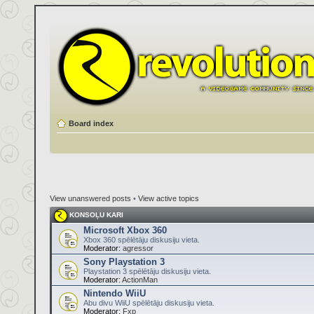
Board index
View unanswered posts
•
View active topics
KONSOĻU KARI
Microsoft Xbox 360
Xbox 360 spēlētāju diskusiju vieta.
Moderator:
agressor
Sony Playstation 3
Playstation 3 spēlētāju diskusiju vieta.
Moderator:
ActionMan
Nintendo WiiU
Abu divu WiiU spēlētāju diskusiju vieta.
Moderator:
Fxp