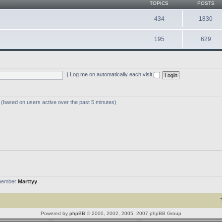
TOPICS
POSTS
434
1830
195
629
|
Log me on automatically each visit
s (based on users active over the past 5 minutes)
member
Marttyy
Powered by
phpBB
© 2000, 2002, 2005, 2007 phpBB Group