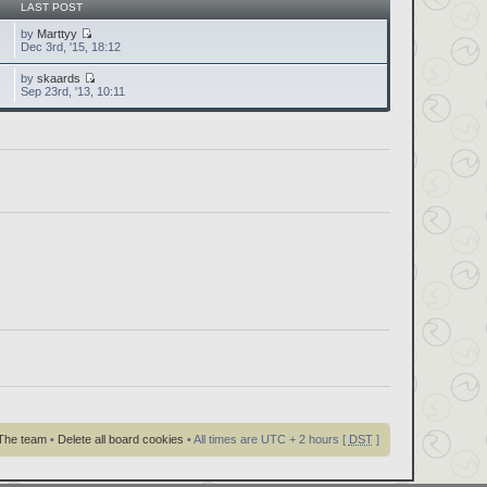
LAST POST
by
Marttyy
Dec 3rd, '15, 18:12
by
skaards
Sep 23rd, '13, 10:11
The team
•
Delete all board cookies
• All times are UTC + 2 hours [
DST
]