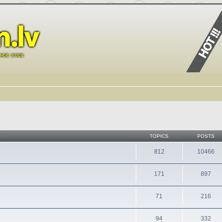
TOPICS
POSTS
812
10466
171
897
71
216
94
332