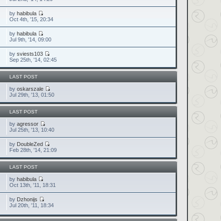
by
habibula
Oct 4th, '15, 20:34
by
habibula
Jul 9th, '14, 09:00
by
sviests103
Sep 25th, '14, 02:45
LAST POST
by
oskarszale
Jul 29th, '13, 01:50
LAST POST
by
agressor
Jul 25th, '13, 10:40
by
DoubleZed
Feb 28th, '14, 21:09
LAST POST
by
habibula
Oct 13th, '11, 18:31
by
Dzhonijs
Jul 20th, '11, 18:34