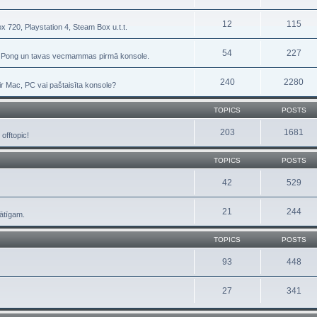
12
115
 720, Playstation 4, Steam Box u.t.t.
54
227
, Pong un tavas vecmammas pirmā konsole.
240
2280
 ir Mac, PC vai paštaisīta konsole?
TOPICS
POSTS
203
1681
offtopic!
TOPICS
POSTS
42
529
21
244
rātīgam.
TOPICS
POSTS
93
448
27
341