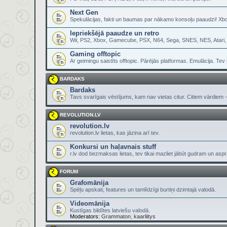
Next Gen
Spekulācijas, fakti un baumas par nākamo konsoļu paaudzi! Xbox
Iepriekšējā paaudze un retro
Wii, PS2, Xbox, Gamecube, PSX, N64, Sega, SNES, NES, Atari
Gaming offtopic
Ar geimingu saistīts offtopic. Pārējās platformas. Emulācija. Tev
BARDAKS
Bardaks
Tavs svarīgais vēstījums, kam nav vietas citur. Citiem vārdiem - 
REVOLUTION.LV
revolution.lv
revolution.lv lietas, kas jāzina arī tev.
Konkursi un haļavnais stuff
r.lv dod bezmaksas lietas, tev tikai mazliet jābūt gudram un asp
FORUM
Grafomānija
Spēļu apskati, features un tamlīdzīgi burtiņi dzimtajā valodā.
Videomānija
Kustīgas bildītes latviešu valodā.
Moderators:
Grammaton
,
kaarliitys