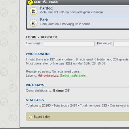
CENTRĀLTIRGUS
Pārdod
Vieta, kur tikt vaļā no nevajadzīgiem krāmiem
Pērk
Tiem, kam kaut ko vajag un ir nauda
LOGIN
•
REGISTER
Username:
Password:
WHO IS ONLINE
In total there are
237
users online :: 0 registered, 0 hidden and 237 guest
Most users ever online was
5222
on Mar 15th, '26, 15:06
Registered users: No registered users
Legend:
Administrators
,
Global moderators
BIRTHDAYS
Congratulations to:
Galmar
(39)
STATISTICS
Total posts
20263
• Total topics
2474
• Total members
833
• Our newest 
Board index