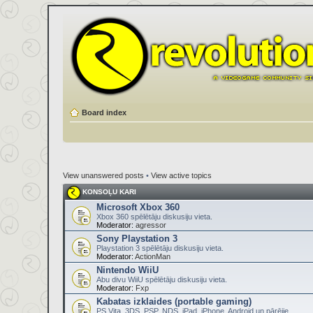
Board index
View unanswered posts
•
View active topics
KONSOĻU KARI
Microsoft Xbox 360
Xbox 360 spēlētāju diskusiju vieta.
Moderator:
agressor
Sony Playstation 3
Playstation 3 spēlētāju diskusiju vieta.
Moderator:
ActionMan
Nintendo WiiU
Abu divu WiiU spēlētāju diskusiju vieta.
Moderator:
Fxp
Kabatas izklaides (portable gaming)
PS Vita, 3DS, PSP, NDS, iPad, iPhone, Android un pārējie.