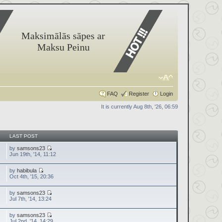
Maksimālās sāpes ar
Maksu Peinu
FAQ
Register
Login
It is currently Aug 8th, '26, 06:59
LAST POST
by
samsons23
Jun 19th, '14, 11:12
by
habibula
Oct 4th, '15, 20:36
by
samsons23
Jul 7th, '14, 13:24
by
samsons23
Jul 2nd, '14, 14:29