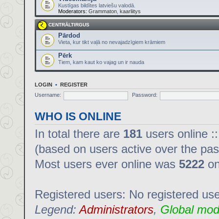
Kustīgas bildītes latviešu valodā.
Moderators:
Grammaton
,
kaarliitys
CENTRĀLTIRGUS
Pārdod
Vieta, kur tikt vaļā no nevajadzīgiem krāmiem
Pērk
Tiem, kam kaut ko vajag un ir nauda
LOGIN
•
REGISTER
Username:
Password:
WHO IS ONLINE
In total there are
181
users online :
(based on users active over the pas
Most users ever online was
5222
on
Registered users: No registered us
Legend:
Administrators
,
Global mod