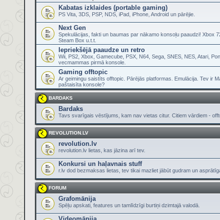
Kabatas izklaides (portable gaming)
PS Vita, 3DS, PSP, NDS, iPad, iPhone, Android un pārējie.
Next Gen
Spekulācijas, fakti un baumas par nākamo konsoļu paaudzi! Xbox 72
Steam Box u.t.t.
Iepriekšējā paaudze un retro
Wii, PS2, Xbox, Gamecube, PSX, N64, Sega, SNES, NES, Atari, Pon
vecmammas pirmā konsole.
Gaming offtopic
Ar geimingu saistīts offtopic. Pārējās platformas. Emulācija. Tev ir 
paštaisīta konsole?
BARDAKS
Bardaks
Tavs svarīgais vēstījums, kam nav vietas citur. Citiem vārdiem - offt
REVOLUTION.LV
revolution.lv
revolution.lv lietas, kas jāzina arī tev.
Konkursi un haļavnais stuff
r.lv dod bezmaksas lietas, tev tikai mazliet jābūt gudram un asprātī
FORUM
Grafomānija
Spēļu apskati, features un tamlīdzīgi burtiņi dzimtajā valodā.
Videomānija