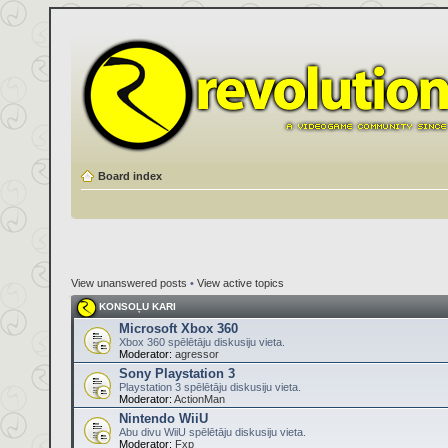
Board index
View unanswered posts
•
View active topics
KONSOĻU KARI
Microsoft Xbox 360
Xbox 360 spēlētāju diskusiju vieta.
Moderator:
agressor
Sony Playstation 3
Playstation 3 spēlētāju diskusiju vieta.
Moderator:
ActionMan
Nintendo WiiU
Abu divu WiiU spēlētāju diskusiju vieta.
Moderator:
Fxp