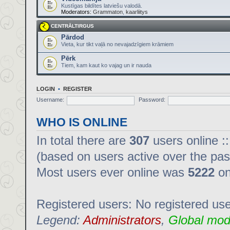
Kustīgas bildītes latviešu valodā.
Moderators:
Grammaton
,
kaarliitys
CENTRĀLTIRGUS
Pārdod
Vieta, kur tikt vaļā no nevajadzīgiem krāmiem
Pērk
Tiem, kam kaut ko vajag un ir nauda
LOGIN
•
REGISTER
Username:
Password:
WHO IS ONLINE
In total there are
307
users online :
(based on users active over the pas
Most users ever online was
5222
on
Registered users: No registered us
Legend:
Administrators
,
Global mod