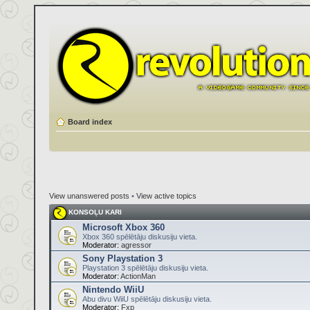
Board index
View unanswered posts
•
View active topics
KONSOĻU KARI
Microsoft Xbox 360
Xbox 360 spēlētāju diskusiju vieta.
Moderator:
agressor
Sony Playstation 3
Playstation 3 spēlētāju diskusiju vieta.
Moderator:
ActionMan
Nintendo WiiU
Abu divu WiiU spēlētāju diskusiju vieta.
Moderator:
Fxp