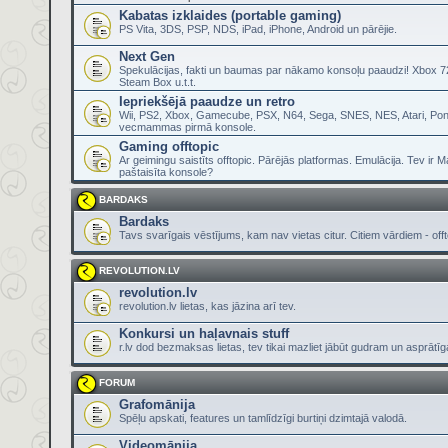
Kabatas izklaides (portable gaming)
PS Vita, 3DS, PSP, NDS, iPad, iPhone, Android un pārējie.
Next Gen
Spekulācijas, fakti un baumas par nākamo konsoļu paaudzi! Xbox 72
Steam Box u.t.t.
Iepriekšējā paaudze un retro
Wii, PS2, Xbox, Gamecube, PSX, N64, Sega, SNES, NES, Atari, Pon
vecmammas pirmā konsole.
Gaming offtopic
Ar geimingu saistīts offtopic. Pārējās platformas. Emulācija. Tev ir 
paštaisīta konsole?
BARDAKS
Bardaks
Tavs svarīgais vēstījums, kam nav vietas citur. Citiem vārdiem - offt
REVOLUTION.LV
revolution.lv
revolution.lv lietas, kas jāzina arī tev.
Konkursi un haļavnais stuff
r.lv dod bezmaksas lietas, tev tikai mazliet jābūt gudram un asprātī
FORUM
Grafomānija
Spēļu apskati, features un tamlīdzīgi burtiņi dzimtajā valodā.
Videomānija