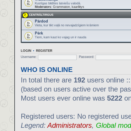
Kustīgas bildītes latviešu valodā.
Moderators:
Grammaton
,
kaarliitys
CENTRĀLTIRGUS
Pārdod
Vieta, kur tikt vaļā no nevajadzīgiem krāmiem
Pērk
Tiem, kam kaut ko vajag un ir nauda
LOGIN
•
REGISTER
Username:
Password:
WHO IS ONLINE
In total there are
192
users online :
(based on users active over the pas
Most users ever online was
5222
on
Registered users: No registered us
Legend:
Administrators
,
Global mod