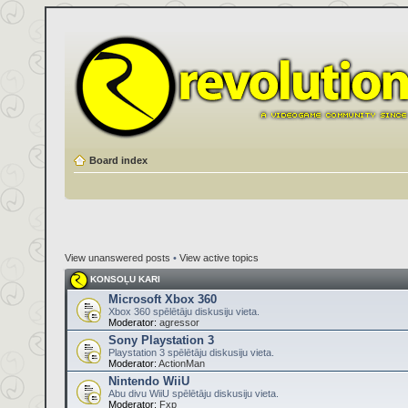
Board index
View unanswered posts
•
View active topics
KONSOĻU KARI
Microsoft Xbox 360
Xbox 360 spēlētāju diskusiju vieta.
Moderator:
agressor
Sony Playstation 3
Playstation 3 spēlētāju diskusiju vieta.
Moderator:
ActionMan
Nintendo WiiU
Abu divu WiiU spēlētāju diskusiju vieta.
Moderator:
Fxp