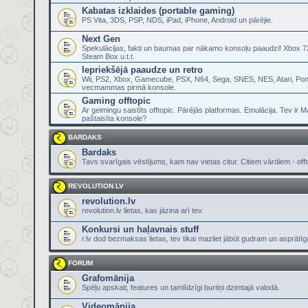
Kabatas izklaides (portable gaming)
PS Vita, 3DS, PSP, NDS, iPad, iPhone, Android un pārējie.
Next Gen
Spekulācijas, fakti un baumas par nākamo konsoļu paaudzi! Xbox 72
Steam Box u.t.t.
Iepriekšējā paaudze un retro
Wii, PS2, Xbox, Gamecube, PSX, N64, Sega, SNES, NES, Atari, Pon
vecmammas pirmā konsole.
Gaming offtopic
Ar geimingu saistīts offtopic. Pārējās platformas. Emulācija. Tev ir 
paštaisīta konsole?
BARDAKS
Bardaks
Tavs svarīgais vēstījums, kam nav vietas citur. Citiem vārdiem - offt
REVOLUTION.LV
revolution.lv
revolution.lv lietas, kas jāzina arī tev.
Konkursi un haļavnais stuff
r.lv dod bezmaksas lietas, tev tikai mazliet jābūt gudram un asprātī
FORUM
Grafomānija
Spēļu apskati, features un tamlīdzīgi burtiņi dzimtajā valodā.
Videomānija