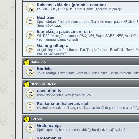
Kabatas izklaides (portable gaming)
PS Vita, 3DS, PSP, NDS, iPad, iPhone, Android un pārējie.
Next Gen
Spekulācijas, fakti un baumas par nākamo konsoļu paaudzi! Xbox 72
Steam Box u.t.t.
Iepriekšējā paaudze un retro
Wii, PS2, Xbox, Gamecube, PSX, N64, Sega, SNES, NES, Atari, Pon
vecmammas pirmā konsole.
Gaming offtopic
Ar geimingu saistīts offtopic. Pārējās platformas. Emulācija. Tev ir 
paštaisīta konsole?
BARDAKS
Bardaks
Tavs svarīgais vēstījums, kam nav vietas citur. Citiem vārdiem - offt
REVOLUTION.LV
revolution.lv
revolution.lv lietas, kas jāzina arī tev.
Konkursi un haļavnais stuff
r.lv dod bezmaksas lietas, tev tikai mazliet jābūt gudram un asprātī
FORUM
Grafomānija
Spēļu apskati, features un tamlīdzīgi burtiņi dzimtajā valodā.
Videomānija