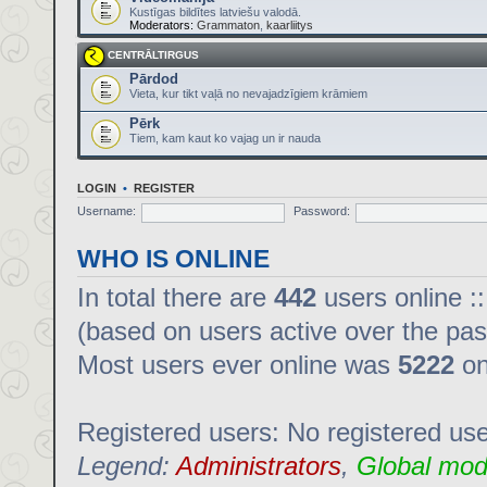
Kustīgas bildītes latviešu valodā.
Moderators:
Grammaton
,
kaarliitys
CENTRĀLTIRGUS
Pārdod
Vieta, kur tikt vaļā no nevajadzīgiem krāmiem
Pērk
Tiem, kam kaut ko vajag un ir nauda
LOGIN
•
REGISTER
Username:
Password:
WHO IS ONLINE
In total there are
442
users online :
(based on users active over the pas
Most users ever online was
5222
on
Registered users: No registered us
Legend:
Administrators
,
Global mod