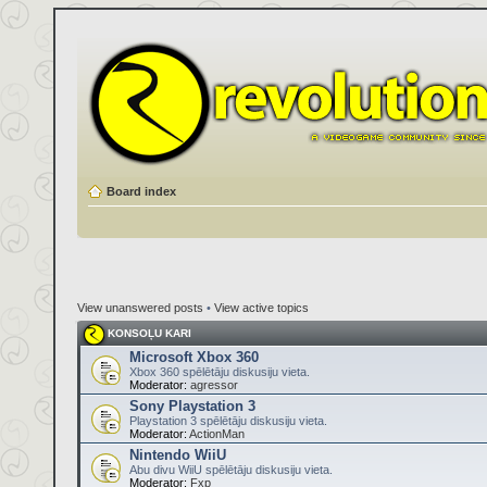
Board index
View unanswered posts
•
View active topics
KONSOĻU KARI
Microsoft Xbox 360
Xbox 360 spēlētāju diskusiju vieta.
Moderator:
agressor
Sony Playstation 3
Playstation 3 spēlētāju diskusiju vieta.
Moderator:
ActionMan
Nintendo WiiU
Abu divu WiiU spēlētāju diskusiju vieta.
Moderator:
Fxp