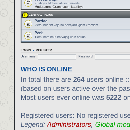
Kustīgas bildītes latviešu valodā.
Moderators:
Grammaton
,
kaarliitys
CENTRĀLTIRGUS
Pārdod
Vieta, kur tikt vaļā no nevajadzīgiem krāmiem
Pērk
Tiem, kam kaut ko vajag un ir nauda
LOGIN
•
REGISTER
Username:
Password:
WHO IS ONLINE
In total there are
264
users online :
(based on users active over the pas
Most users ever online was
5222
on
Registered users: No registered us
Legend:
Administrators
,
Global mod