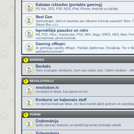
Kabatas izklaides (portable gaming)
PS Vita, 3DS, PSP, NDS, iPad, iPhone, Android un pārējie.
Next Gen
Spekulācijas, fakti un baumas par nākamo konsoļu paaudzi! Xbox 72
Steam Box u.t.t.
Iepriekšējā paaudze un retro
Wii, PS2, Xbox, Gamecube, PSX, N64, Sega, SNES, NES, Atari, Pon
vecmammas pirmā konsole.
Gaming offtopic
Ar geimingu saistīts offtopic. Pārējās platformas. Emulācija. Tev ir 
paštaisīta konsole?
BARDAKS
Bardaks
Tavs svarīgais vēstījums, kam nav vietas citur. Citiem vārdiem - offt
REVOLUTION.LV
revolution.lv
revolution.lv lietas, kas jāzina arī tev.
Konkursi un haļavnais stuff
r.lv dod bezmaksas lietas, tev tikai mazliet jābūt gudram un asprātī
FORUM
Grafomānija
Spēļu apskati, features un tamlīdzīgi burtiņi dzimtajā valodā.
Videomānija