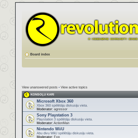
Board index
View unanswered posts
•
View active topics
KONSOĻU KARI
Microsoft Xbox 360
Xbox 360 spēlētāju diskusiju vieta.
Moderator:
agressor
Sony Playstation 3
Playstation 3 spēlētāju diskusiju vieta.
Moderator:
ActionMan
Nintendo WiiU
Abu divu WiiU spēlētāju diskusiju vieta.
Moderator:
Fxp