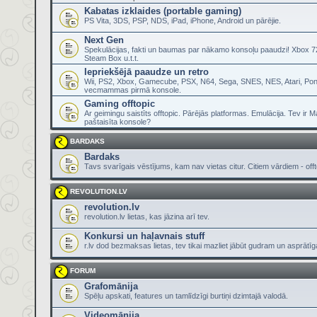
Kabatas izklaides (portable gaming)
PS Vita, 3DS, PSP, NDS, iPad, iPhone, Android un pārējie.
Next Gen
Spekulācijas, fakti un baumas par nākamo konsoļu paaudzi! Xbox 72
Steam Box u.t.t.
Iepriekšējā paaudze un retro
Wii, PS2, Xbox, Gamecube, PSX, N64, Sega, SNES, NES, Atari, Pon
vecmammas pirmā konsole.
Gaming offtopic
Ar geimingu saistīts offtopic. Pārējās platformas. Emulācija. Tev ir 
paštaisīta konsole?
BARDAKS
Bardaks
Tavs svarīgais vēstījums, kam nav vietas citur. Citiem vārdiem - offt
REVOLUTION.LV
revolution.lv
revolution.lv lietas, kas jāzina arī tev.
Konkursi un haļavnais stuff
r.lv dod bezmaksas lietas, tev tikai mazliet jābūt gudram un asprātī
FORUM
Grafomānija
Spēļu apskati, features un tamlīdzīgi burtiņi dzimtajā valodā.
Videomānija