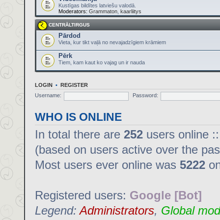
Kustīgas bildītes latviešu valodā.
Moderators:
Grammaton
,
kaarliitys
CENTRĀLTIRGUS
Pārdod
Vieta, kur tikt vaļā no nevajadzīgiem krāmiem
Pērk
Tiem, kam kaut ko vajag un ir nauda
LOGIN
•
REGISTER
Username:
Password:
WHO IS ONLINE
In total there are
252
users online :
(based on users active over the pas
Most users ever online was
5222
on
Registered users:
Google [Bot]
Legend:
Administrators
,
Global mod