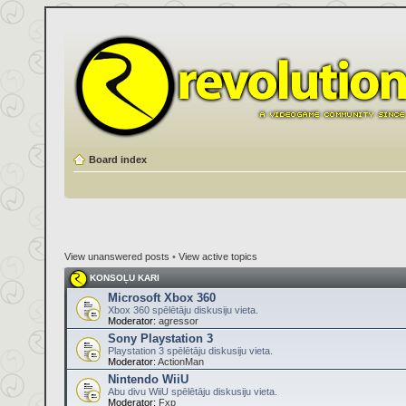
Board index
View unanswered posts
•
View active topics
KONSOĻU KARI
Microsoft Xbox 360
Xbox 360 spēlētāju diskusiju vieta.
Moderator:
agressor
Sony Playstation 3
Playstation 3 spēlētāju diskusiju vieta.
Moderator:
ActionMan
Nintendo WiiU
Abu divu WiiU spēlētāju diskusiju vieta.
Moderator:
Fxp