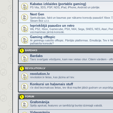
Kabatas izklaides (portable gaming)
PS Vita, 3DS, PSP, NDS, iPad, iPhone, Android un pārējie.
Next Gen
Spekulācijas, fakti un baumas par nākamo konsoļu paaudzi! Xbox 72
Steam Box u.t.t.
Iepriekšējā paaudze un retro
Wii, PS2, Xbox, Gamecube, PSX, N64, Sega, SNES, NES, Atari, Pon
vecmammas pirmā konsole.
Gaming offtopic
Ar geimingu saistīts offtopic. Pārējās platformas. Emulācija. Tev ir 
paštaisīta konsole?
BARDAKS
Bardaks
Tavs svarīgais vēstījums, kam nav vietas citur. Citiem vārdiem - offt
REVOLUTION.LV
revolution.lv
revolution.lv lietas, kas jāzina arī tev.
Konkursi un haļavnais stuff
r.lv dod bezmaksas lietas, tev tikai mazliet jābūt gudram un asprātī
FORUM
Grafomānija
Spēļu apskati, features un tamlīdzīgi burtiņi dzimtajā valodā.
Videomānija