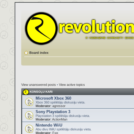
Board index
View unanswered posts
•
View active topics
KONSOĻU KARI
Microsoft Xbox 360
Xbox 360 spēlētāju diskusiju vieta.
Moderator:
agressor
Sony Playstation 3
Playstation 3 spēlētāju diskusiju vieta.
Moderator:
ActionMan
Nintendo WiiU
Abu divu WiiU spēlētāju diskusiju vieta.
Moderator:
Fxp