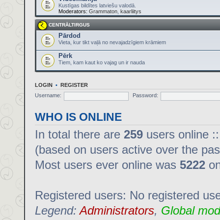
Kustīgas bildītes latviešu valodā.
Moderators:
Grammaton
,
kaarliitys
CENTRĀLTIRGUS
Pārdod
Vieta, kur tikt vaļā no nevajadzīgiem krāmiem
Pērk
Tiem, kam kaut ko vajag un ir nauda
LOGIN
•
REGISTER
Username:
Password:
WHO IS ONLINE
In total there are
259
users online :
(based on users active over the pas
Most users ever online was
5222
on
Registered users: No registered us
Legend:
Administrators
,
Global mod