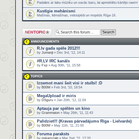
Padalies ar labu mūziku un savāc baru, lai apmeklētu kārtējo rawrr
Kustīgie mehānismi
Mašīnas, lidmašīnas, velosipēdi un mopēds Rīga-16.
Post a new topic
ANNOUNCEMENTS
R.lv gada spēle 2012!!!
by
Jumanji
» Dec 3rd, '12, 14:11
#R.LV IRC kanāls
by
Fxp
» Aug 30th, '11, 15:58
TOPICS
Izņemot mani šeit visi ir stulbi! :D
by
B00M
» Feb 3rd, '10, 18:54
MegaUpload ir miris
by
DSguru
» Jan 20th, '12, 11:04
Aptauja par spēlēm un kino
by
Grammaton
» May 26th, '11, 11:43
Palīdziet!!! (Kravas pārvadājums Rīga - Lielvarde)
by
B00M
» May 11th, '11, 21:00
Foruma paraksts
by
oskarszale
» Mar 2nd, '11, 17:20