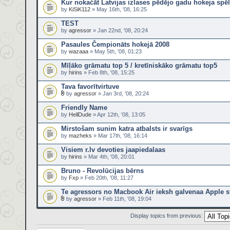
Kur nokačāt Latvijas izlases pēdējo gadu hokeja spē
by
KiSiK112
» May 16th, '08, 16:25
TEST
by
agressor
» Jan 22nd, '08, 20:24
Pasaules Čempionāts hokejā 2008
by
wazaaa
» May 5th, '08, 01:23
Mīļāko grāmatu top 5 / kretīniskāko grāmatu top5
by
hirins
» Feb 8th, '08, 15:25
Tava favorītvirtuve
by
agressor
» Jan 3rd, '08, 20:24
Friendly Name
by
HellDude
» Apr 12th, '08, 13:05
Mirstošam sunim katra atbalsts ir svarīgs
by
mazheks
» Mar 17th, '08, 16:14
Visiem r.lv devoties jaapiedalaas
by
hirins
» Mar 4th, '08, 20:01
Bruno - Revolūcijas bērns
by
Fxp
» Feb 20th, '08, 11:27
Te agressors no Macbook Air ieksh galvenaa Apple 
by
agressor
» Feb 11th, '08, 19:04
Display topics from previous: