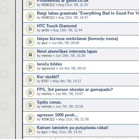
Probleemas ar game.co.uk
by
KiSiK112
» Aug 23rd, '08, 11:20
Baigi labaa graamata "Everything Bad Is Good For Y
by
KiSiK112
» Aug 23rd, '08, 16:47
HTC Touch Diamond
by
art3s
» Aug 13th, '08, 11:44
Idejas biznesa veidošanai (konsoļu noma)
by
jayz
» Jun 6th, '08, 09:48
Neiet atsevišķas interneta lapas
by
merkis
» Jun 19th, '08, 16:28
Ieroču bildes
by
agressor
» Jul 3rd, '08, 08:19
Kur studēt?
by
EXIT
» May 6th, '08, 14:27
FPS, 3rd person shooter ar gamepadu?
by
merkis
» Jun 6th, '08, 19:07
Spēļu cenas.
by
merkis
» Jun 7th, '08, 02:06
agressor 1000 posti...
by
KiSiK112
» May 21st, '08, 21:38
Katram latvietim pa putuplasta cūkai!
by
jayz
» May 21st, '08, 14:52