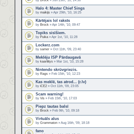
by
Brock
» Jun 29th, '10, 14:30
Halo 4: Master Chief Sings
by
maikijs
» Apr 29th, '10, 16:25
Kārtējais lol raksts
by
Brock
» Apr 14th, '10, 09:47
Topiks sisīšiem.
by
Puika
» Apr 1st, '10, 11:28
Lockerz.com
by
samer
» Oct 11th, '09, 23:40
Meklēju ISP Pārdaugavā
by
kaarliitys
» Mar 1st, '10, 15:28
Nintendo skrūvgriezis.
by
Rags
» Feb 15th, '10, 12:23
Kas meklē, tas atrod... (r.lv)
by
iCE2
» Oct 11th, '09, 23:05
Scam warning!
by
Vis
» Feb 15th, '10, 17:03
Piepz tautas balsī
by
Brock
» Feb 9th, '10, 09:18
Virtuāls alus
by
Grammaton
» Aug 16th, '09, 18:18
fano