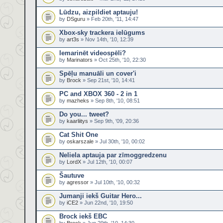
Lūdzu, aizpildiet aptauju!
by
DSguru
» Feb 20th, '11, 14:47
Xbox-sky trackera ielūgums
by
art3s
» Nov 14th, '10, 12:39
Iemarinēt videospēli?
by
Marinators
» Oct 25th, '10, 22:30
Spēļu manuāli un cover'i
by
Brock
» Sep 21st, '10, 14:41
PC and XBOX 360 - 2 in 1
by
mazheks
» Sep 8th, '10, 08:51
Do you... tweet?
by
kaarliitys
» Sep 9th, '09, 20:36
Cat Shit One
by
oskarszale
» Jul 30th, '10, 00:02
Neliela aptauja par zīmoggredzenu
by
LordX
» Jul 12th, '10, 00:07
Šautuve
by
agressor
» Jul 10th, '10, 00:32
Jumanji iekš Guitar Hero...
by
iCE2
» Jun 22nd, '10, 19:50
Brock iekš EBC