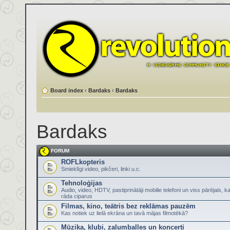
Board index
‹
Bardaks
‹
Bardaks
Bardaks
FORUM
ROFLkopteris
Smieklīgi video, pikčeri, linki u.c.
Tehnoloģijas
Audio, video, HDTV, pastiprinātāji mobilie telefoni un viss pārējais, k
rāda ciparus
Filmas, kino, teātris bez reklāmas pauzēm
Kas notiek uz lielā ekrāna un tavā mājas filmotēkā?
Mūzika, klubi, zaļumballes un koncerti