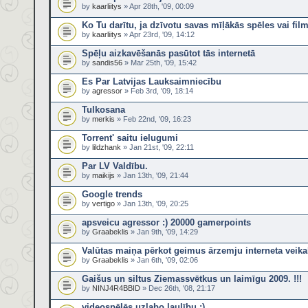
by
kaarliitys
» Apr 28th, '09, 00:09
Ko Tu darītu, ja dzīvotu savas mīļākās spēles vai fil
by
kaarliitys
» Apr 23rd, '09, 14:12
Spēļu aizkavēšanās pasūtot tās internetā
by
sandis56
» Mar 25th, '09, 15:42
Es Par Latvijas Lauksaimniecību
by
agressor
» Feb 3rd, '09, 18:14
Tulkosana
by
merkis
» Feb 22nd, '09, 16:23
Torrent' saitu ielugumi
by
lildzhank
» Jan 21st, '09, 22:11
Par LV Valdību.
by
maikijs
» Jan 13th, '09, 21:44
Google trends
by
vertigo
» Jan 13th, '09, 20:25
apsveicu agressor :) 20000 gamerpoints
by
Graabeklis
» Jan 9th, '09, 14:29
Valūtas maiņa pērkot geimus ārzemju interneta veika
by
Graabeklis
» Jan 6th, '09, 02:06
Gaišus un siltus Ziemassvētkus un laimīgu 2009. !!!
by
NINJ4R4BBID
» Dec 26th, '08, 21:17
videospēlēs uzlabo laulību :)