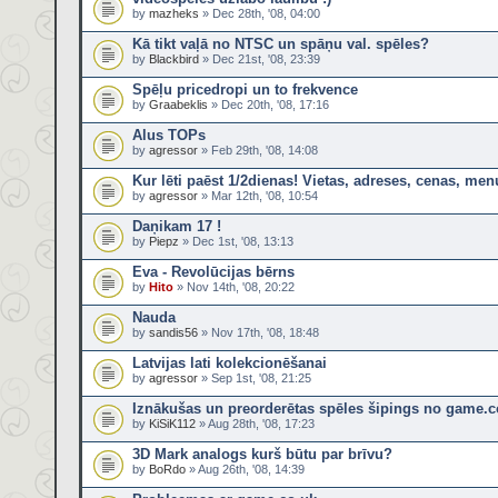
by
mazheks
» Dec 28th, '08, 04:00
Kā tikt vaļā no NTSC un spāņu val. spēles?
by
Blackbird
» Dec 21st, '08, 23:39
Spēļu pricedropi un to frekvence
by
Graabeklis
» Dec 20th, '08, 17:16
Alus TOPs
by
agressor
» Feb 29th, '08, 14:08
Kur lēti paēst 1/2dienas! Vietas, adreses, cenas, menu
by
agressor
» Mar 12th, '08, 10:54
Daņikam 17 !
by
Piepz
» Dec 1st, '08, 13:13
Eva - Revolūcijas bērns
by
Hito
» Nov 14th, '08, 20:22
Nauda
by
sandis56
» Nov 17th, '08, 18:48
Latvijas lati kolekcionēšanai
by
agressor
» Sep 1st, '08, 21:25
Iznākušas un preorderētas spēles šipings no game.c
by
KiSiK112
» Aug 28th, '08, 17:23
3D Mark analogs kurš būtu par brīvu?
by
BoRdo
» Aug 26th, '08, 14:39