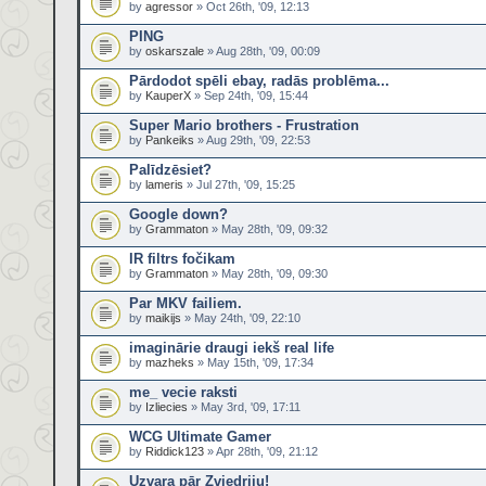
by
agressor
» Oct 26th, '09, 12:13
PING
by
oskarszale
» Aug 28th, '09, 00:09
Pārdodot spēli ebay, radās problēma...
by
KauperX
» Sep 24th, '09, 15:44
Super Mario brothers - Frustration
by
Pankeiks
» Aug 29th, '09, 22:53
Palīdzēsiet?
by
lameris
» Jul 27th, '09, 15:25
Google down?
by
Grammaton
» May 28th, '09, 09:32
IR filtrs fočikam
by
Grammaton
» May 28th, '09, 09:30
Par MKV failiem.
by
maikijs
» May 24th, '09, 22:10
imaginārie draugi iekš real life
by
mazheks
» May 15th, '09, 17:34
me_ vecie raksti
by
Izliecies
» May 3rd, '09, 17:11
WCG Ultimate Gamer
by
Riddick123
» Apr 28th, '09, 21:12
Uzvara pār Zviedriju!