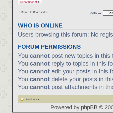
Post a new topic
Return to Board index
Jump to:
WHO IS ONLINE
Users browsing this forum: No regi
FORUM PERMISSIONS
You
cannot
post new topics in this
You
cannot
reply to topics in this f
You
cannot
edit your posts in this 
You
cannot
delete your posts in th
You
cannot
post attachments in thi
Board index
Powered by
phpBB
© 200