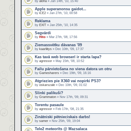
by
aloha
» Jan 14th, '10, 15:40
Apple superanonsu gaidot...
by
iCE2
» Jan 27th, '10, 00:58
Reklama
by
EXIT
» Jan 25th, '10, 14:35
Segvārdi
by
Hito
» Mar 27th, '08, 17:56
Ziemassvētku dāvanas '09
by
kaarliitys
» Dec 10th, '09, 17:37
Kas tavā web browserī ir starta lapa?
by
agressor
» May 15th, '08, 10:52
Failu pārvietošana no viena datora un otru
by
Gamesharers
» Dec 19th, '09, 16:16
Atgriezies pie X360 vai nopirki PS3?
by
oskarszale
» Dec 10th, '09, 01:02
Slinki palikuši?
by
Grammaton
» Nov 17th, '09, 09:31
Torentu pasaule
by
agressor
» Feb 17th, '08, 21:35
Zinātniski pētnieciskais darbs!
by
samer
» Nov 25th, '09, 19:04
Tele2 meteorīts @ Mazsalaca