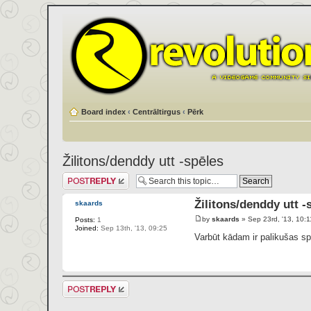
Board index
‹
Centrāltirgus
‹
Pērk
Žilitons/denddy utt -spēles
Post a reply
Žilitons/denddy utt -
skaards
by
skaards
» Sep 23rd, '13, 10:1
Posts:
1
Joined:
Sep 13th, '13, 09:25
Varbūt kādam ir palikušas s
Post a reply