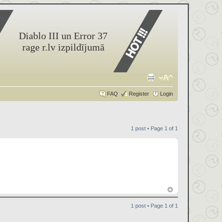
Diablo III un Error 37
rage r.lv izpildījumā
FAQ
Register
Login
1 post • Page
1
of
1
1 post • Page
1
of
1