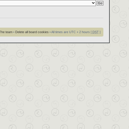
The team
•
Delete all board cookies
• All times are UTC + 2 hours [
DST
]